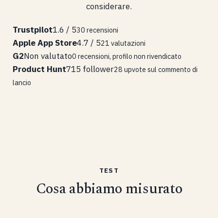
considerare.
Trustpilot
1.6 / 5
30 recensioni
Apple App Store
4.7 / 5
21 valutazioni
G2
Non valutato
0 recensioni, profilo non rivendicato
Product Hunt
715 follower
28 upvote sul commento di
lancio
TEST
Cosa abbiamo misurato