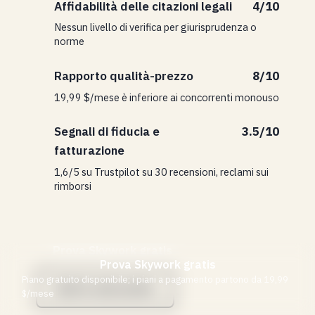
Affidabilità delle citazioni legali
4/10
Nessun livello di verifica per giurisprudenza o
norme
Rapporto qualità-prezzo
8/10
19,99 $/mese è inferiore ai concorrenti monouso
Segnali di fiducia e
3.5/10
fatturazione
1,6/5 su Trustpilot su 30 recensioni, reclami sui
rimborsi
Prova Skywork gratis
Prova Skywork gratis
Piano gratuito disponibile; i piani a pagamento partono da 19,99
Vedi le alternative
$/mese