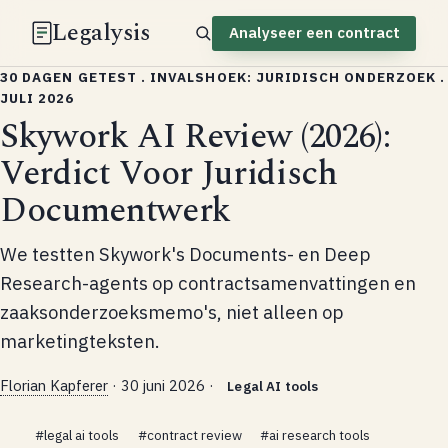
Legalysis
Analyseer een contract
30 DAGEN GETEST . INVALSHOEK: JURIDISCH ONDERZOEK .
JULI 2026
Skywork AI Review (2026):
Verdict Voor Juridisch
Documentwerk
We testten Skywork's Documents- en Deep
Research-agents op contractsamenvattingen en
zaaksonderzoeksmemo's, niet alleen op
marketingteksten.
Florian Kapferer
·
30 juni 2026
·
Legal AI tools
#legal ai tools
#contract review
#ai research tools