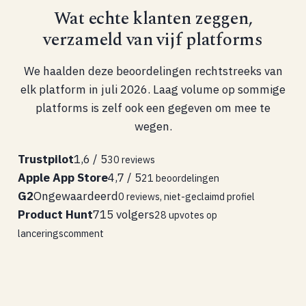
Wat echte klanten zeggen,
verzameld van vijf platforms
We haalden deze beoordelingen rechtstreeks van
elk platform in juli 2026. Laag volume op sommige
platforms is zelf ook een gegeven om mee te
wegen.
Trustpilot
1,6 / 5
30 reviews
Apple App Store
4,7 / 5
21 beoordelingen
G2
Ongewaardeerd
0 reviews, niet-geclaimd profiel
Product Hunt
715 volgers
28 upvotes op
lanceringscomment