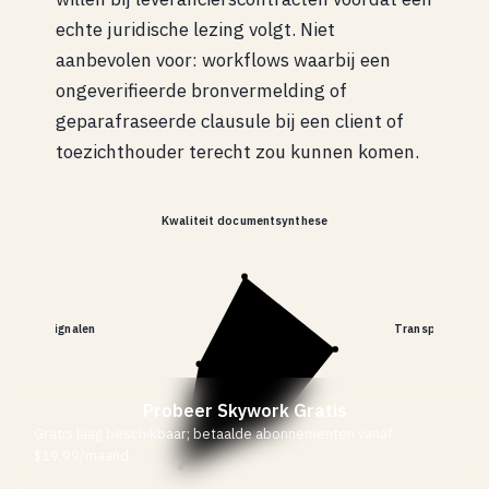
echte juridische lezing volgt. Niet
aanbevolen voor: workflows waarbij een
ongeverifieerde bronvermelding of
geparafraseerde clausule bij een client of
toezichthouder terecht zou kunnen komen.
Kwaliteit documentsynthese
cturatiesignalen
Transparantie v
Probeer Skywork Gratis
Gratis laag beschikbaar; betaalde abonnementen vanaf
$19,99/maand