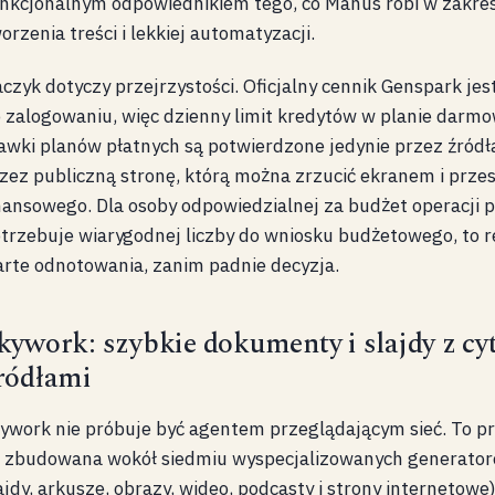
nkcjonalnym odpowiednikiem tego, co Manus robi w zakres
orzenia treści i lekkiej automatyzacji.
czyk dotyczy przejrzystości. Oficjalny cennik Genspark je
 zalogowaniu, więc dzienny limit kredytów w planie darm
awki planów płatnych są potwierdzone jedynie przez źródł
zez publiczną stronę, którą można zrzucić ekranem i przes
nansowego. Dla osoby odpowiedzialnej za budżet operacji 
trzebuje wiarygodnej liczby do wniosku budżetowego, to r
rte odnotowania, zanim padnie decyzja.
kywork: szybkie dokumenty i slajdy z c
ródłami
ywork nie próbuje być agentem przeglądającym sieć. To p
 zbudowana wokół siedmiu wyspecjalizowanych generato
ajdy, arkusze, obrazy, wideo, podcasty i strony internetowe)