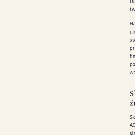
fu
tw
Ha
po
st
pr
fi
po
wa
S
ź
Sk
AI
sl