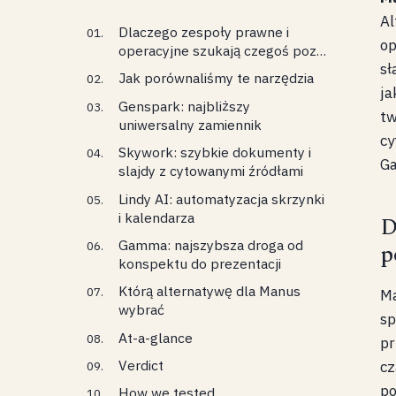
Al
Dlaczego zespoły prawne i
op
operacyjne szukają czegoś poza
sł
Manus
Jak porównaliśmy te narzędzia
ja
Genspark: najbliższy
tw
uniwersalny zamiennik
cy
Skywork: szybkie dokumenty i
Ga
slajdy z cytowanymi źródłami
Lindy AI: automatyzacja skrzynki
i kalendarza
D
Gamma: najszybsza droga od
p
konspektu do prezentacji
Którą alternatywę dla Manus
Ma
wybrać
sp
At-a-glance
pr
Verdict
cz
po
How we tested