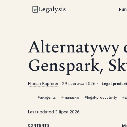
Legalysis
Fun
Alternatywy 
Genspark, S
Florian Kapferer
·
29 czerwca 2026
·
Legal product
#ai-agents
#manus-ai
#legal-productivity
#a
Last updated
3 lipca 2026
CONTENTS
M