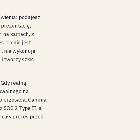
awienia: podajesz
 prezentację,
 na kartach, z
. To nie jest
i, nie wykonuje
i tworzy szkic
 Gdy realną
towalnego na
 to przesada. Gamma
 SOC 2 Type II, a
ć cały proces przed