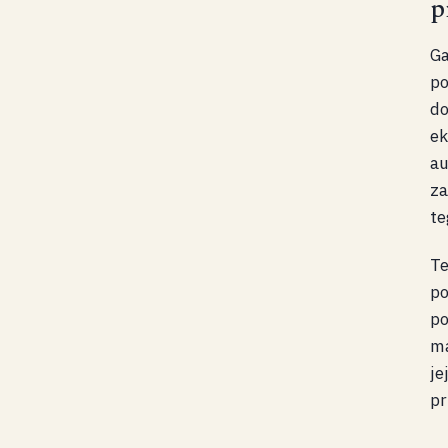
p
Ga
po
do
ek
au
za
te
Te
po
po
ma
je
pr