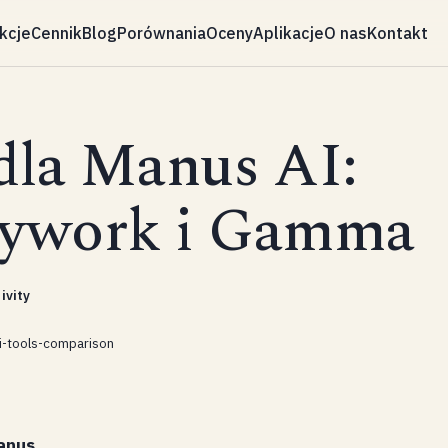
kcje
Cennik
Blog
Porównania
Oceny
Aplikacje
O nas
Kontakt
dla Manus AI:
kywork i Gamma
ivity
i-tools-comparison
anus