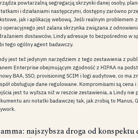
rządza powtarzalną segregacją skrzynki danej osoby, pla
tatkami i działaniami następczymi, dostępny zarówno prz
kstowe, jak i aplikację webową. Jeśli realnym problemem
b operacyjnego jest zalana skrzynka związana z odnowien
rażaniem dostawców, Lindy adresuje to bezpośrednio w spo
bi tego ogólny agent badawczy.
ndy jest też jedynym narzędziem z tego zestawienia z pub
anem Enterprise obejmującym zgodność z HIPAA na podst
owy BAA, SSO, provisioning SCIM i logi audytowe, co ma zna
spół obsługuje dane regulowane. Kompromisami są cena i 
jścia jest tu wyższa niż w reszcie zestawienia, a Lindy nie 
kumentu ani notatki badawczej tak, jak zrobią to Manus, 
ywork.
amma: najszybsza droga od konspektu 