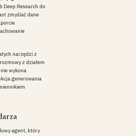
yb Deep Research do
iast zmyślać dane
aporcie
 zachowanie
ałych narzędzi z
z rozmowy z działem
 nie wykona
nkcja generowania
amiennikiem
darza
dowy agent, który