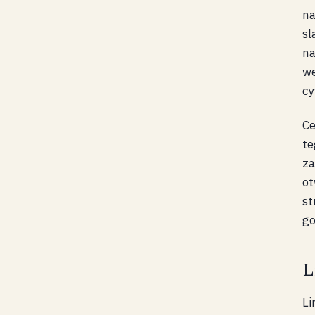
na
sl
na
we
cy
Ce
te
za
ot
st
go
L
Li