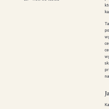
kt
ka
Ta
po
wy
ce
ce
wy
sk
pr
na
J
Ka