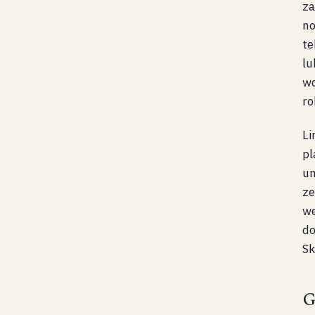
za
no
te
lu
wd
ro
Li
pl
um
ze
we
do
Sk
G