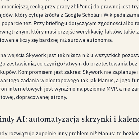
jmocniejszą cechą przy pracy zbliżonej do prawnej jest tr
ajdów, który cytuje źródła z Google Scholar i Wikipedii zam
 poparcie tez. Przy briefingu dotyczącym zgodności albo r
wnętrznym, który musi przejść weryfikację faktów, takie
towania liczy się bardziej niż surowa autonomia.
na wejścia Skywork jest też niższa niż u wszystkich pozost
go zestawienia, co czyni go łatwym do przetestowania be
kupów. Kompromisem jest zakres: Skywork nie zaplanuje i
wartego zadania wieloetapowego tak jak Manus, a jego fu
ron internetowych jest wyraźnie na poziomie MVP, a nie z
towej, dopracowanej strony.
indy AI: automatyzacja skrzynki i kalen
ndy rozwiązuje zupełnie inny problem niż Manus: to bezko