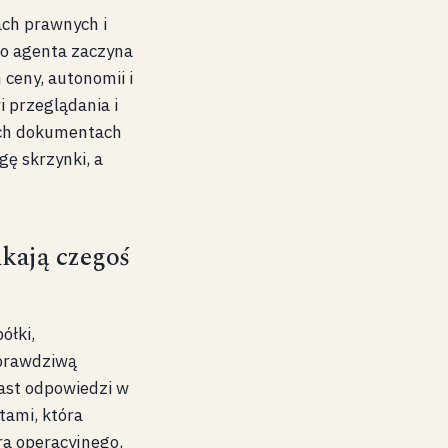
ach prawnych i
o agenta zaczyna
ceny, autonomii i
i przeglądania i
ich dokumentach
ę skrzynki, a
ukają czegoś
ółki,
 prawdziwą
iast odpowiedzi w
tami, która
ra operacyjnego,