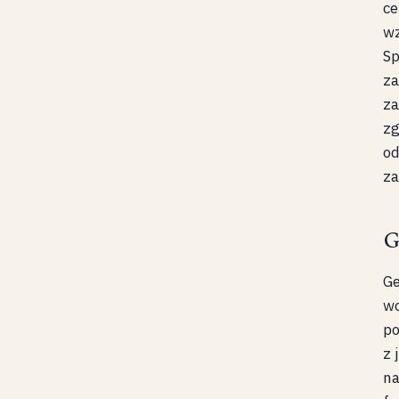
ce
wz
Sp
za
za
zg
od
za
G
Ge
wo
po
z 
na