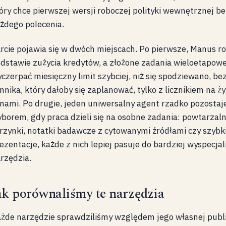
óry chce pierwszej wersji roboczej polityki wewnętrznej b
żdego polecenia.
rcie pojawia się w dwóch miejscach. Po pierwsze, Manus roz
dstawie zużycia kredytów, a złożone zadania wieloetapowe
czerpać miesięczny limit szybciej, niż się spodziewano, be
nnika, który dałoby się zaplanować, tylko z licznikiem na ż
nami. Po drugie, jeden uniwersalny agent rzadko pozostaj
borem, gdy praca dzieli się na osobne zadania: powtarzal
rzynki, notatki badawcze z cytowanymi źródłami czy szyb
ezentacje, każde z nich lepiej pasuje do bardziej wyspecj
rzędzia.
ak porównaliśmy te narzędzia
żde narzędzie sprawdziliśmy względem jego własnej publi