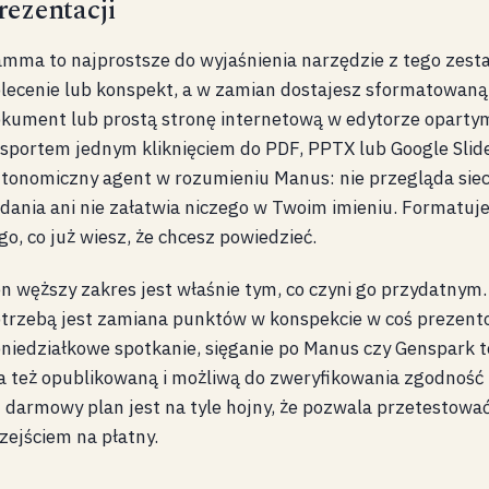
rezentacji
mma to najprostsze do wyjaśnienia narzędzie z tego zest
lecenie lub konspekt, a w zamian dostajesz sformatowaną
kument lub prostą stronę internetową w edytorze opartym
sportem jednym kliknięciem do PDF, PPTX lub Google Slides
tonomiczny agent w rozumieniu Manus: nie przegląda siec
dania ani nie załatwia niczego w Twoim imieniu. Formatuje 
go, co już wiesz, że chcesz powiedzieć.
n węższy zakres jest właśnie tym, co czyni go przydatnym.
trzebą jest zamiana punktów w konspekcie w coś prezen
niedziałkowe spotkanie, sięganie po Manus czy Genspark
 też opublikowaną i możliwą do zweryfikowania zgodność z
j darmowy plan jest na tyle hojny, że pozwala przetestowa
zejściem na płatny.