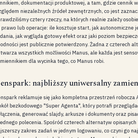
nnikiem, dokumentacji produktowej, a tam, gdzie cennik 
ględem niezależnych źródeł zewnętrznych, co jest zaznac
rawdziliśmy cztery rzeczy, na których realnie zależy osobi
 prawo lub operacje: ile kosztuje start, jak autonomiczne 
dania, jak wygląda gotowy efekt oraz jaki poziom bezpiec
odności jest publicznie potwierdzony. Żadna z czterech al
twarza wszystkich możliwości Manus, ale każda jest sen
miennikiem dla wycinka tego, co Manus robi.
enspark: najbliższy uniwersalny zamie
nspark reklamuje się jako kompletna przestrzeń robocza
kół bezkodowego "Super Agenta", który potrafi przegląda
łączenia, generować slajdy, arkusze i dokumenty oraz pisa
jednego polecenia. Spośród czterech alternatyw opisanych
jszerszy zakres zadań w jednym logowaniu, co czyni go na