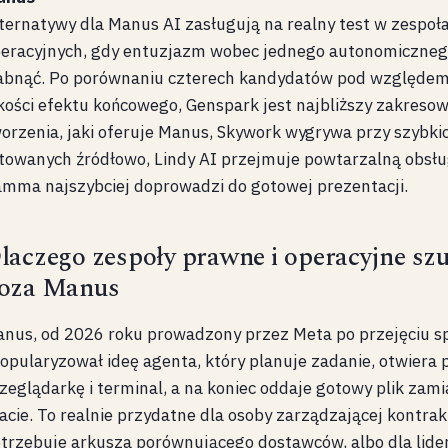
ternatywy dla Manus AI zasługują na realny test w zespoł
eracyjnych, gdy entuzjazm wobec jednego autonomiczneg
abnąć. Po porównaniu czterech kandydatów pod względem 
kości efektu końcowego, Genspark jest najbliższy zakresow
orzenia, jaki oferuje Manus, Skywork wygrywa przy szybk
towanych źródłowo, Lindy AI przejmuje powtarzalną obsług
mma najszybciej doprowadzi do gotowej prezentacji.
laczego zespoły prawne i operacyjne sz
oza Manus
nus, od 2026 roku prowadzony przez Meta po przejęciu sp
opularyzował ideę agenta, który planuje zadanie, otwiera
zeglądarkę i terminal, a na koniec oddaje gotowy plik zam
acie. To realnie przydatne dla osoby zarządzającej kontrak
trzebuje arkusza porównującego dostawców, albo dla lide