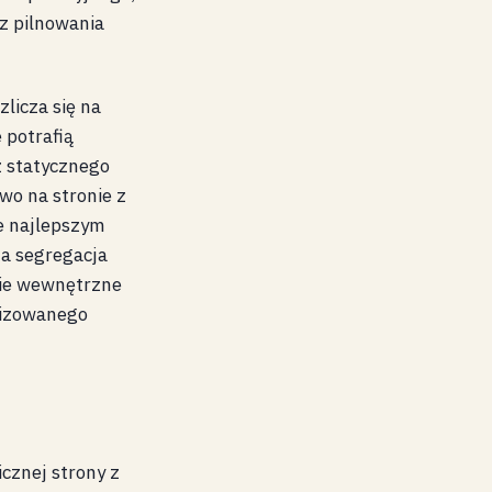
ez pilnowania
licza się na
 potrafią
z statycznego
ywo na stronie z
e najlepszym
na segregacja
kie wewnętrzne
alizowanego
cznej strony z