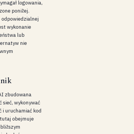
wymagał logowania,
zone poniżej.
e odpowiedzialnej
jest wykonanie
zeństwa lub
ternatyw nie
sownym
nnik
 AI zbudowana
ć sieć, wykonywać
ć i uruchamiać kod
 tutaj obejmuje
jbliższym