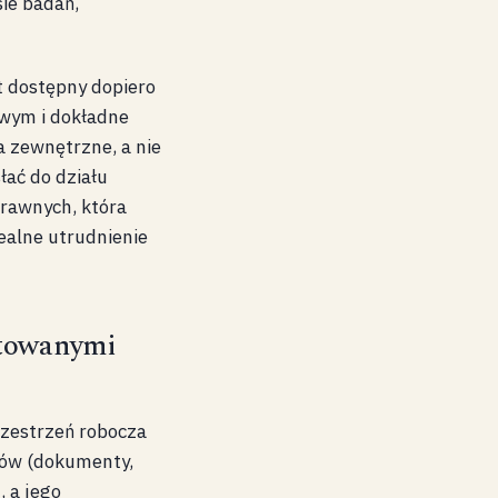
ie badań,
st dostępny dopiero
owym i dokładne
a zewnętrzne, a nie
łać do działu
prawnych, która
ealne utrudnienie
ytowanymi
rzestrzeń robocza
rów (dokumenty,
, a jego