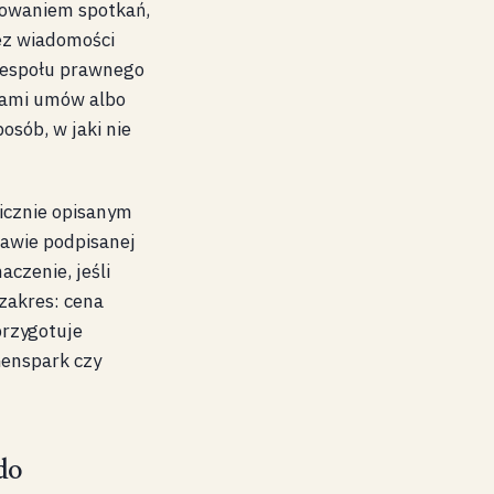
nowaniem spotkań,
ez wiadomości
 zespołu prawnego
iami umów albo
sób, w jaki nie
licznie opisanym
awie podpisanej
czenie, jeśli
zakres: cena
przygotuje
Genspark czy
do