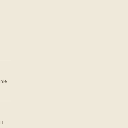
nie
 i