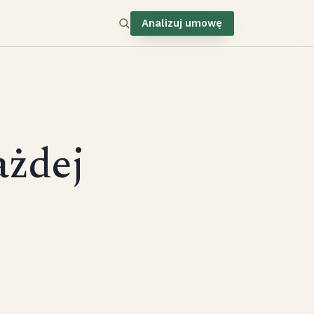
Analizuj umowę
ażdej