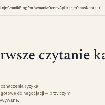
kcje
Cennik
Blog
Porównania
Oceny
Aplikacje
O nas
Kontakt
rwsze czytanie k
e oznaczenia ryzyka,
i gotowe do negocjacji — przy czym
howywane.